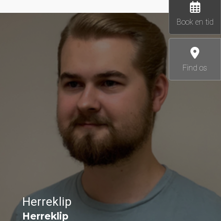
Book en tid
Find os
Herreklip
Herreklip