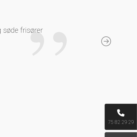
 søde frisører
Next
75 82 29 29