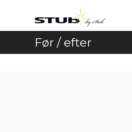
Gå
til
hovedindhold
Før / efter