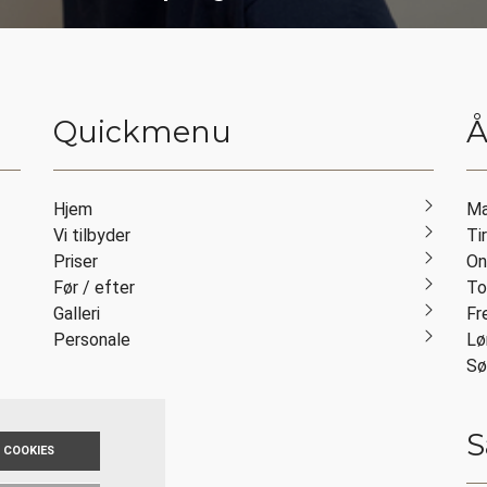
Quickmenu
Å
Hjem
Ma
Vi tilbyder
Ti
Priser
O
Før / efter
To
Galleri
Fr
Personale
L
S
S
 COOKIES