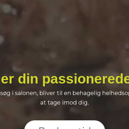
er din passionerede f
esøg i salonen, bliver til en behagelig helhedsop
at tage imod dig.