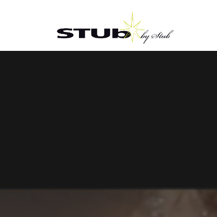
Gå
til
hovedindhold