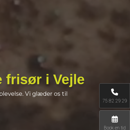
risør i Vejle 
levelse. Vi glæder os til
75 82 29 29
Book en tid