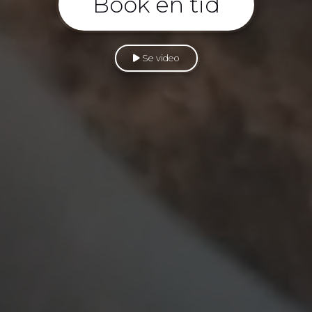
Book en tid
Se video